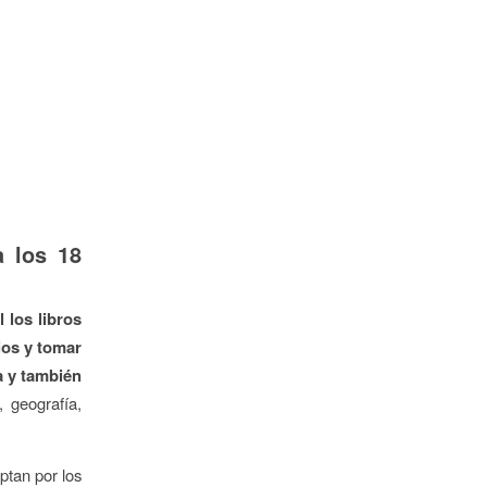
a los 18
 los libros
ios y tomar
a y también
 geografía,
ptan por los