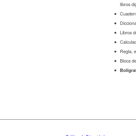
libros di
Cuadern
Dicciona
Libros d
Calcula
Regla, e
Blocs de
Bolígra