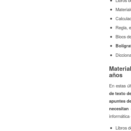
Libros d
Material
Calcula
Regla, 
Blocs de
Bolígra
Dicciona
Materia
años
En estas úl
de texto d
apuntes de
necesitan
informática
Libros d