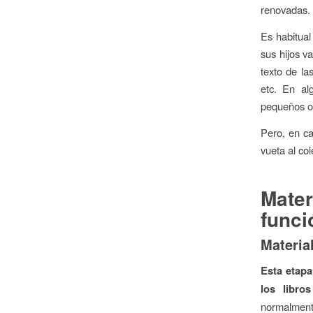
renovadas.
Es habitual
sus hijos v
texto de las
etc. En al
pequeños o 
Pero, en ca
vueta al co
Mater
funci
Material
Esta etapa
los libro
normalmente