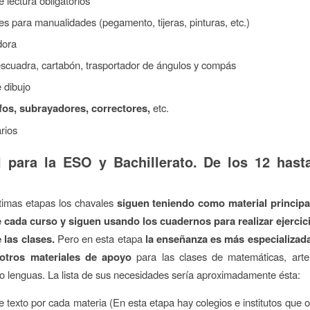
e lectura obligatorios
es para manualidades (pegamento, tijeras, pinturas, etc.)
dora
escuadra, cartabón, trasportador de ángulos y compás
 dibujo
fos, subrayadores, correctores,
etc.
rios
l para la ESO y Bachillerato. De los 12 hast
timas etapas los chavales
siguen teniendo como material principal
e cada curso y siguen usando los cuadernos para realizar ejercic
 las clases.
Pero en esta etapa
la enseñanza es más especializad
 otros materiales de apoyo
para las clases de matemáticas, arte,
 o lenguas. La lista de sus necesidades sería aproximadamente ésta:
e texto por cada materia (En esta etapa hay colegios e institutos que o