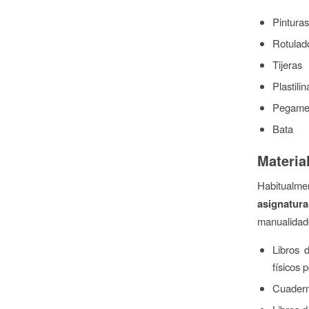
Pinturas
Rotulad
Tijeras
Plastilin
Pegame
Bata
Materia
Habitualmen
asignatura
manualidade
Libros 
físicos p
Cuaderno