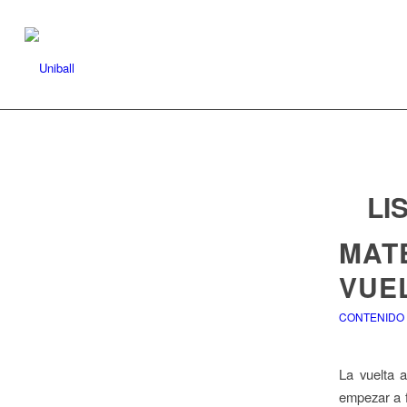
LI
MAT
VUE
CONTENIDO Ú
La vuelta a
empezar a f