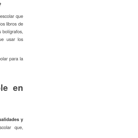
?
 escolar que
os libros de
s bolígrafos,
ue usar los
olar para la
ole en
ualidades y
colar que,