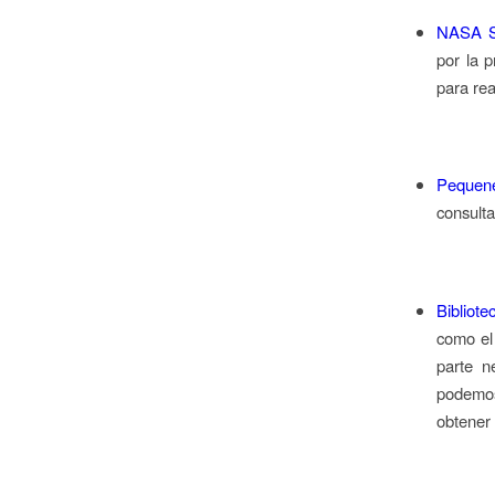
NASA S
por la p
para rea
Pequene
consulta
Bibliote
como el 
parte n
podemos
obtener 