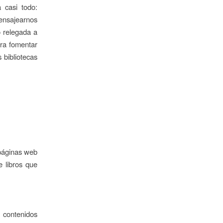
 casi todo:
mensajearnos
o relegada a
ara fomentar
 bibliotecas
e páginas web
 libros que
 contenidos