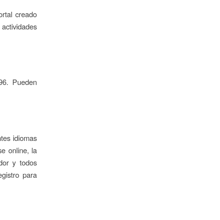
ortal creado
 actividades
96. Pueden
ntes idiomas
e online, la
dor y todos
egistro para