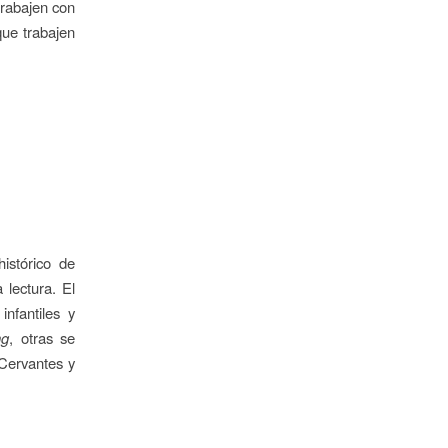
trabajen con
que trabajen
istórico de
a lectura. El
nfantiles y
ng
, otras se
 Cervantes y