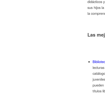
didácticos 
sus hijos l
la comprens
Las mejo
Bibliot
lecturas
catálog
juvenil
pueden d
títulos 