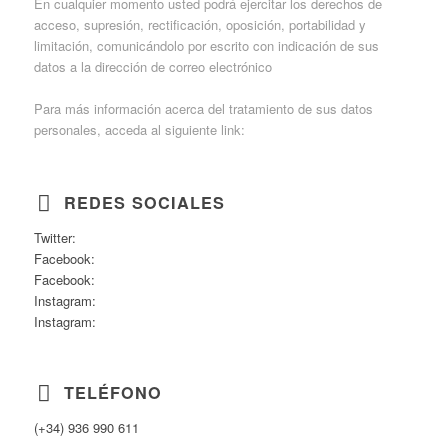
En cualquier momento usted podrá ejercitar los derechos de
acceso, supresión, rectificación, oposición, portabilidad y
limitación, comunicándolo por escrito con indicación de sus
datos a la dirección de correo electrónico
rgpd@unimitsubishi.com.
Para más información acerca del tratamiento de sus datos
personales, acceda al siguiente link:
https://www.uni-
ball.es/politica-privacidad/
.
REDES SOCIALES
Twitter:
@uni_ball
Facebook:
Uni-ball
Facebook:
Posca
Instagram:
Uni-ball
Instagram:
Posca
TELÉFONO
(+34) 936 990 611