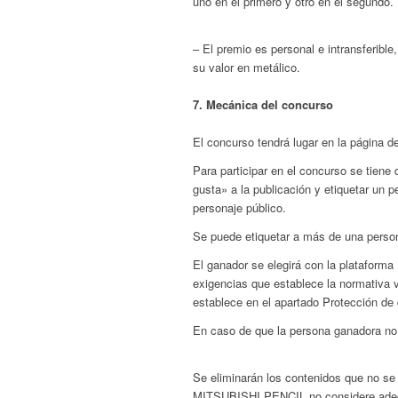
uno en el primero y otro en el segundo.
– El premio es personal e intransferible
su valor en metálico.
7. Mecánica del concurso
El concurso tendrá lugar en la página d
Para participar en el concurso se tien
gusta» a la publicación y etiquetar un 
personaje público.
Se puede etiquetar a más de una person
El ganador se elegirá con la platafor
exigencias que establece la normativa v
establece en el apartado Protección de 
En caso de que la persona ganadora no 
Se eliminarán los contenidos que no se 
MITSUBISHI PENCIL no considere adec