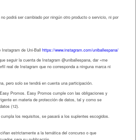
, no podrá ser cambiado por ningún otro producto o servicio, ni por
e Instagram de Uni-Ball
https://www.instagram.com/uniballespana/
e que seguir la cuenta de Instagram @uniballespana, dar «me
perfil real de Instagram que no corresponda a ninguna marca ni
a, pero solo se tendrá en cuenta una participación.
ma Easy Promos. Easy Promos cumple con las obligaciones y
igente en materia de protección de datos, tal y como se
datos (12).
cumpla los requisitos, se pasará a los suplentes escogidos.
ciñan estrictamente a la temática del concurso o que
uados para su publicación.