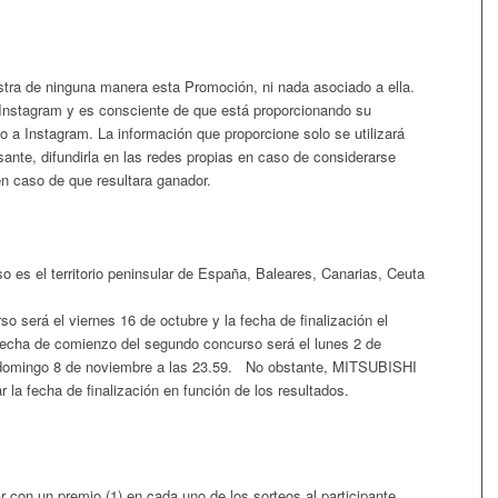
stra de ninguna manera esta Promoción, ni nada asociado a ella.
 Instagram y es consciente de que está proporcionando su
o a Instagram. La información que proporcione solo se utilizará
rsante, difundirla en las redes propias en caso de considerarse
en caso de que resultara ganador.
rso es el territorio peninsular de España, Baleares, Canarias, Ceuta
o será el viernes 16 de octubre y la fecha de finalización el
fecha de comienzo del segundo concurso será el lunes 2 de
el domingo 8 de noviembre a las 23.59. No obstante, MITSUBISHI
la fecha de finalización en función de los resultados.
r con un premio (1) en cada uno de los sorteos al participante