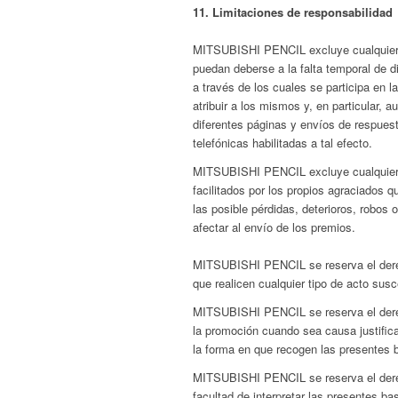
11. Limitaciones de responsabilidad
MITSUBISHI PENCIL excluye cualquier r
puedan deberse a la falta temporal de d
a través de los cuales se participa en l
atribuir a los mismos y, en particular, 
diferentes páginas y envíos de respuest
telefónicas habilitadas a tal efecto.
MITSUBISHI PENCIL excluye cualquier re
facilitados por los propios agraciados q
las posible pérdidas, deterioros, robos 
afectar al envío de los premios.
MITSUBISHI PENCIL se reserva el derec
que realicen cualquier tipo de acto susc
MITSUBISHI PENCIL se reserva el dere
la promoción cuando sea causa justific
la forma en que recogen las presentes 
MITSUBISHI PENCIL se reserva el derech
facultad de interpretar las presentes ba