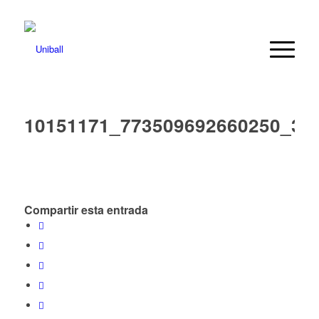
10151171_773509692660250_33
Compartir esta entrada