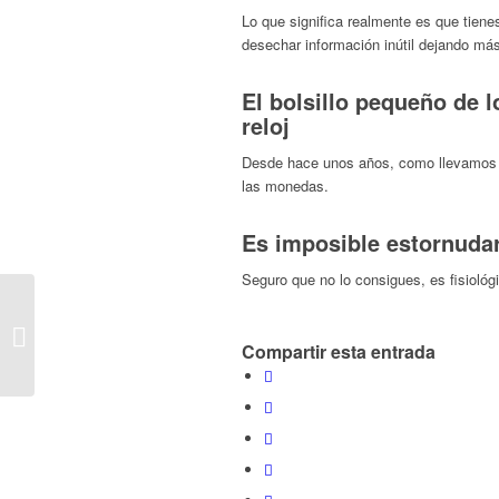
Lo que significa realmente es que tien
desechar información inútil dejando má
El bolsillo pequeño de l
reloj
Desde hace unos años, como llevamos el 
las monedas.
Es imposible estornudar
Seguro que no lo consigues, es fisioló
Cómo ir a la moda
haciéndote en casa tus
Compartir esta entrada
prendas tie dye