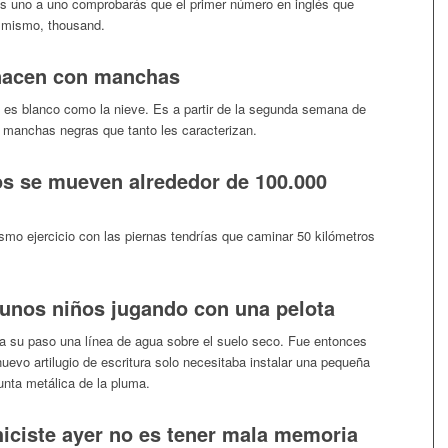
sas uno a uno comprobarás que el primer número en inglés que
lo mismo, thousand.
 nacen con manchas
o es blanco como la nieve. Es a partir de la segunda semana de
 manchas negras que tanto les caracterizan.
os se mueven alrededor de 100.000
smo ejercicio con las piernas tendrías que caminar 50 kilómetros
a unos niños jugando con una pelota
 a su paso una línea de agua sobre el suelo seco. Fue entonces
nuevo artilugio de escritura solo necesitaba instalar una pequeña
unta metálica de la pluma.
hiciste ayer no es tener mala memoria