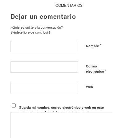
COMENTARIOS
Dejar un comentario
¿Quieres unirte a la conversación?
Siéntete libre de contribuir!
*
Nombre
Correo
*
electrónico
Web
Guarda mi nombre, correo electrónico y web en este
navegador para la próxima vez que comente.