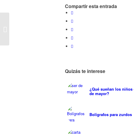
Compartir esta entrada
Los #juevesuniball
ahora regalan Uni-ball
AIR
Quizás te interese
¿Qué sueñan los niños 
de mayor?
Bolígrafos para zurdos