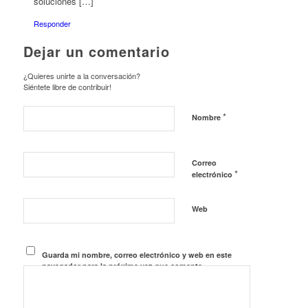
soluciones […]
Responder
Dejar un comentario
¿Quieres unirte a la conversación?
Siéntete libre de contribuir!
*
Nombre
Correo
*
electrónico
Web
Guarda mi nombre, correo electrónico y web en este
navegador para la próxima vez que comente.