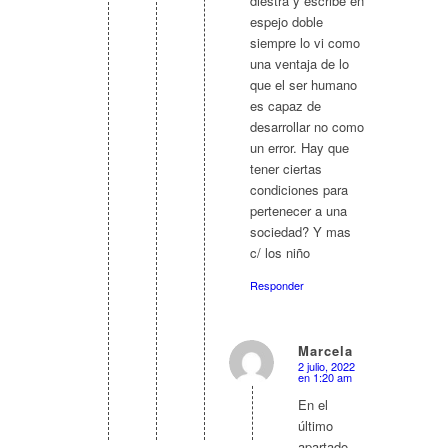
diestra y escribe en
espejo doble
siempre lo vi como
una ventaja de lo
que el ser humano
es capaz de
desarrollar no como
un error. Hay que
tener ciertas
condiciones para
pertenecer a una
sociedad? Y mas
c/ los niño
Responder
Marcela
2 julio, 2022
Dice:
en 1:20 am
En el
último
apartado