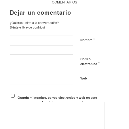
COMENTARIOS
Dejar un comentario
¿Quieres unirte a la conversación?
Siéntete libre de contribuir!
*
Nombre
Correo
*
electrónico
Web
Guarda mi nombre, correo electrónico y web en este
navegador para la próxima vez que comente.