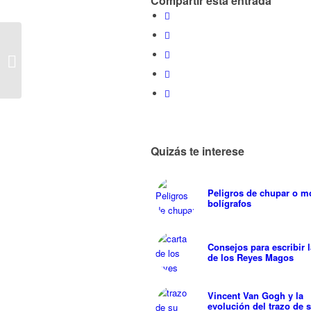
Compartir esta entrada
Ideas originales para el
amigo invisible
Quizás te interese
Peligros de chupar o m
bolígrafos
Consejos para escribir l
de los Reyes Magos
Vincent Van Gogh y la
evolución del trazo de 